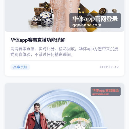
华体app赛事直播功能详解
高清赛事直播、实时比分、精彩回放，华体app为您带来沉浸
式观赛体验，不错过任何精彩瞬间。
2026-03-12
赛事资讯