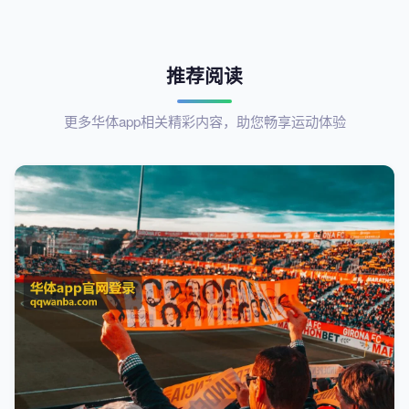
推荐阅读
更多华体app相关精彩内容，助您畅享运动体验