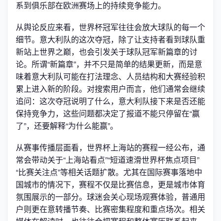
系到俱乐部在欧洲赛场上的持续竞争能力。
从舆论反应来看，世界杯冠军往往会放大球队的每一个
细节。意大利队的这次夺冠，除了让支持者看到球队重
新站上世界之巅，也会引发关于球队冠军新篇章的讨
论。所谓“新篇章”，并不只是简单的结果更新，而是意
味着意大利队可能在打法理念、人员结构和大赛经验积
累上进入新的阶段。对搜索用户而言，他们通常会继续
追问：这次夺冠说明了什么，意大利队接下来是否还能
保持竞争力，这些问题都决定了报道不能只停留在“赢
了”，还要解释“为什么能赢”。
从赛事传播层面看，世界杯上海站的赛程一经公布，通
常会带动关于“上海站看点”“短道速滑世界杯焦点项目”
“比赛关注点”等相关话题扩散。尤其在国际赛事落地中
国城市的情况下，赛程不仅是比赛信息，更是城市体育
氛围展示的一部分。球迷会关心现场观赛体验，普通用
户则更在意转播节奏、比赛密集程度和重点场次。相关