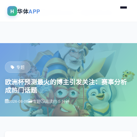
华体
APP
H
首页
专题
欧洲杯预测最火的博主引发关注：赛事分析成热门话题
/
/
专题
欧洲杯预测最火的博主引发关注：赛事分析
成热门话题
2026-08-08
专题
阅读约 5 分钟