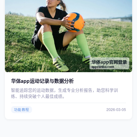
华体app运动记录与数据分析
智能追踪您的运动数据，生成专业分析报告，助您科学训
练、持续突破个人最佳成绩。
2026-03-05
功能教程