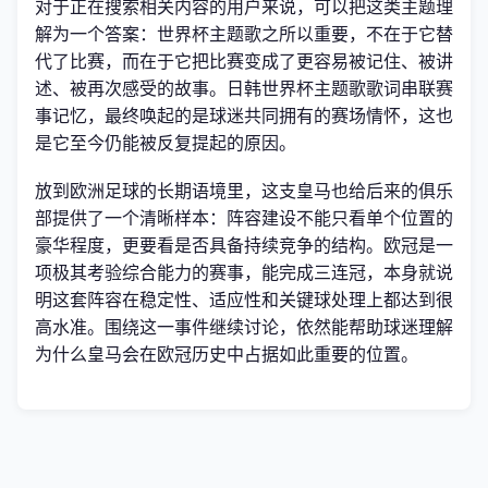
对于正在搜索相关内容的用户来说，可以把这类主题理
解为一个答案：世界杯主题歌之所以重要，不在于它替
代了比赛，而在于它把比赛变成了更容易被记住、被讲
述、被再次感受的故事。日韩世界杯主题歌歌词串联赛
事记忆，最终唤起的是球迷共同拥有的赛场情怀，这也
是它至今仍能被反复提起的原因。
放到欧洲足球的长期语境里，这支皇马也给后来的俱乐
部提供了一个清晰样本：阵容建设不能只看单个位置的
豪华程度，更要看是否具备持续竞争的结构。欧冠是一
项极其考验综合能力的赛事，能完成三连冠，本身就说
明这套阵容在稳定性、适应性和关键球处理上都达到很
高水准。围绕这一事件继续讨论，依然能帮助球迷理解
为什么皇马会在欧冠历史中占据如此重要的位置。