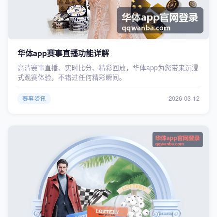
华体app赛事直播功能详解
高清赛事直播、实时比分、精彩回放，华体app为您带来沉浸
式观赛体验，不错过任何精彩瞬间。
2026-03-12
赛事资讯