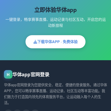
立即体验华体app
一键登录，畅享赛事直播、运动记录与社区互动，开启您的运
动新旅程
下载华体APP · 免费体验
华体app官网登录
H
华体app官网登录为您提供安全、稳定、便捷的登录服务。通过华体
APP，您可以畅享赛事直播、运动记录、社区互动等丰富功能。我
们致力于打造国内领先的体育服务平台，让运动融入每个人的生
活。