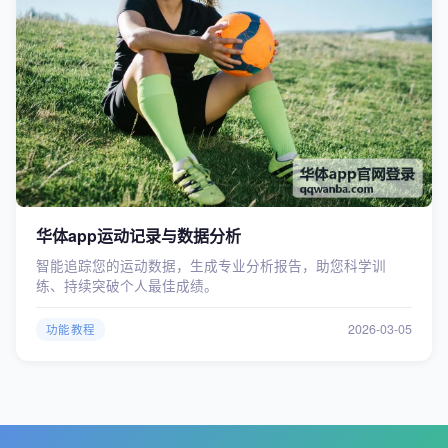
华体app运动记录与数据分析
智能追踪您的运动数据，生成专业分析报告，助您科学训
练、持续突破个人最佳成绩。
2026-03-05
功能教程