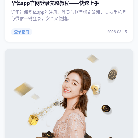
华体app官网登录完整教程——快速上手
详细讲解华体app的注册、登录与账号绑定流程，支持手机号
与微信一键登录，安全又便捷。
2026-03-15
登录指南