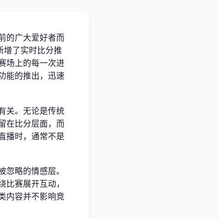
前的广大爱好者而
新增了实时比分推
赛场上的每一次进
功能的推出，迅速
有关。无论是传统
留在比分层面，而
直播时，通常不是
被忽略的情感层。
绕比赛展开互动，
类内容并不影响竞