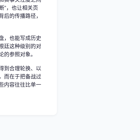
断”，也让相关页
背后的传播路径，
盘，也能写成历史
根廷这种级别的对
论的参照对象。
得到合理轮换、以
，而在于把备战过
些内容往往比单一