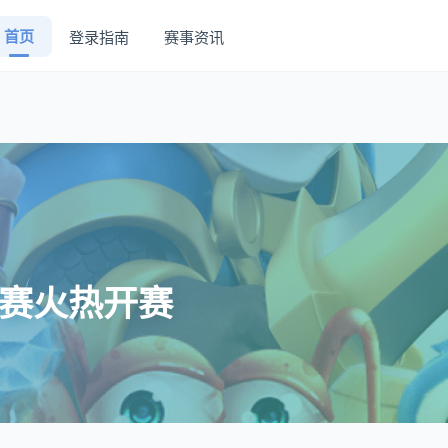
首页
登录指南
赛事资讯
赛火热开赛