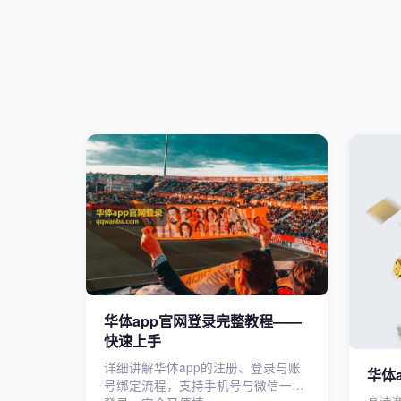
华体app官网登录完整教程——
快速上手
详细讲解华体app的注册、登录与账
华体
号绑定流程，支持手机号与微信一键