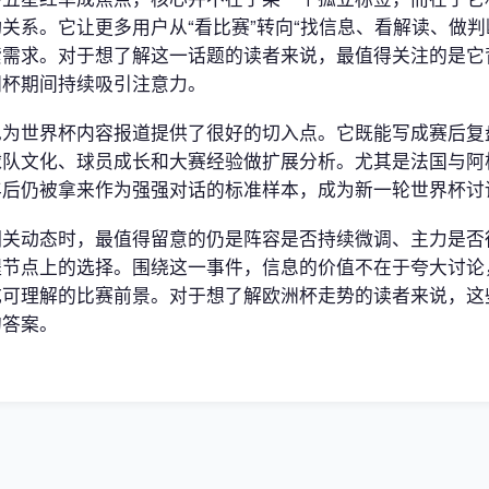
关系。它让更多用户从“看比赛”转向“找信息、看解读、做判
索需求。对于想了解这一话题的读者来说，最值得关注的是它
洲杯期间持续吸引注意力。
也为世界杯内容报道提供了很好的切入点。它既能写成赛后复
球队文化、球员成长和大赛经验做扩展分析。尤其是法国与阿
年后仍被拿来作为强强对话的标准样本，成为新一轮世界杯讨
相关动态时，最值得留意的仍是阵容是否持续微调、主力是否
程节点上的选择。围绕这一事件，信息的价值不在于夸大讨论
成可理解的比赛前景。对于想了解欧洲杯走势的读者来说，这
的答案。