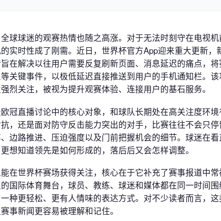
，全球球迷的观赛热情也随之高涨。对于无法时刻守在电视机
的实时性成了刚需。近日，世界杯官方App迎来重大更新，
措旨在解决以往用户需要反复刷新页面、消息延迟的痛点，将
人等关键事件，以极低延迟直接推送到用户的手机通知栏。该
发强烈关注，被视为提升观赛体验、连接用户的基石服务。
是欧冠直播讨论中的核心对象，和球队长期处在高关注度环境
对抗，还是面对防守反击能力突出的对手，比赛往往不会只停
率、边路推进、压迫强度以及门前把握机会的细节。球迷在看
，更想知道领先是如何形成的，落后后又会怎样调整。
以能在世界杯赛场获得关注，核心在于它补充了赛事报道中常
焦的国际体育舞台，球员、教练、球迷和媒体都在同一时间围
了一种更轻松、更有人情味的表达方式。对不少读者而言，这
让赛事新闻更容易被理解和记住。